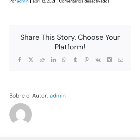
en
Por
admin
|
abril 12, 2021
|
Comentarios desactivados
Product
6
Share This Story, Choose Your
Platform!
Facebook
X
Reddit
LinkedIn
WhatsApp
Tumblr
Pinterest
Vk
Xing
Correo
electrón
Sobre el Autor:
admin