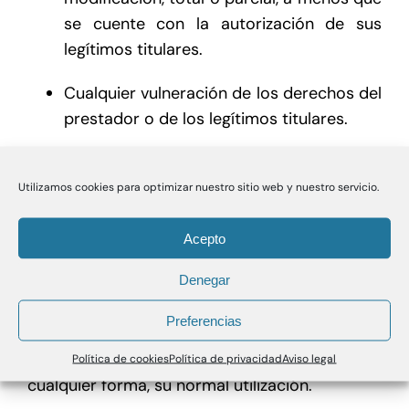
se cuente con la autorización de sus
legítimos titulares.
Cualquier vulneración de los derechos del
prestador o de los legítimos titulares.
Su utilización para fines comerciales o
publicitarios.
Utilizamos cookies para optimizar nuestro sitio web y nuestro servicio.
En la utilización de LA WEB el usuario se
Acepto
compromete a no llevar a cabo ninguna
Denegar
conducta que pudiera dañar la imagen, los
intereses y los derechos de
la empresa.
o de
Preferencias
terceros o que pudiera dañar, inutilizar o
sobrecargar LA WEB o que impidiera, de
Política de cookies
Política de privacidad
Aviso legal
cualquier forma, su normal utilización.