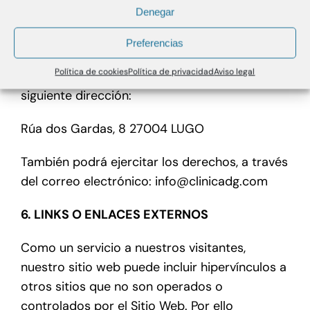
Denegar
MARÍA DOLORES GARCÍA GONZÁLEZ con la
referencia “Protección de datos”,
Preferencias
especificando sus datos, acreditando su
Política de cookies
Política de privacidad
Aviso legal
identidad y los motivos de su solicitud en la
siguiente dirección:
Rúa dos Gardas, 8 27004 LUGO
También podrá ejercitar los derechos, a través
del correo electrónico: info@clinicadg.com
6. LINKS O ENLACES EXTERNOS
Como un servicio a nuestros visitantes,
nuestro sitio web puede incluir hipervínculos a
otros sitios que no son operados o
controlados por el Sitio Web. Por ello