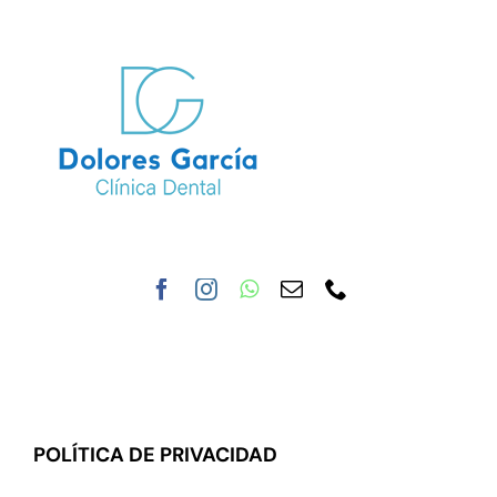
Saltar
al
contenido
Toggle
Navigat
Inicio
Nuestra clínica
Tratamientos
POLÍTICA DE PRIVACIDAD