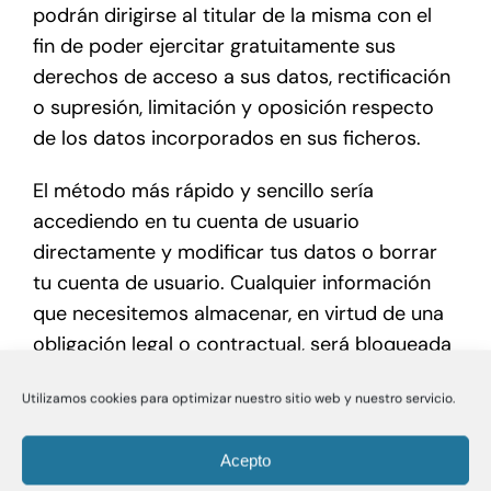
podrán dirigirse al titular de la misma con el
fin de poder ejercitar gratuitamente sus
derechos de acceso a sus datos, rectificación
o supresión, limitación y oposición respecto
de los datos incorporados en sus ficheros.
El método más rápido y sencillo sería
accediendo en tu cuenta de usuario
directamente y modificar tus datos o borrar
tu cuenta de usuario. Cualquier información
que necesitemos almacenar, en virtud de una
obligación legal o contractual, será bloqueada
y sólo utilizada para dichos fines en lugar de
Utilizamos cookies para optimizar nuestro sitio web y nuestro servicio.
ser borrada.
El interesado podrá ejercitar sus derechos
Acepto
mediante comunicación por escrito dirigida a