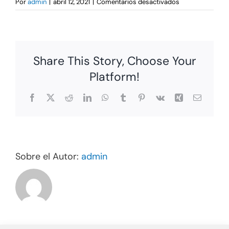
en
Por
admin
|
abril 12, 2021
|
Comentarios desactivados
Product
5
Share This Story, Choose Your
Platform!
Facebook
X
Reddit
LinkedIn
WhatsApp
Tumblr
Pinterest
Vk
Xing
Correo
electrón
Sobre el Autor:
admin