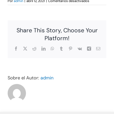
en
Por
admin
|
abril 12, 2021
|
Comentarios desactivados
Product
2
Share This Story, Choose Your
Platform!
Facebook
X
Reddit
LinkedIn
WhatsApp
Tumblr
Pinterest
Vk
Xing
Correo
electrón
Sobre el Autor:
admin