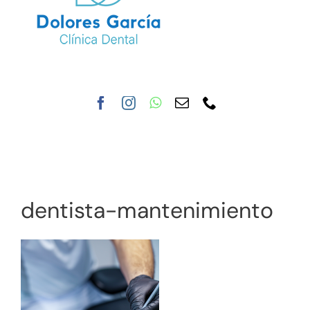
Toggle
Navigat
Inicio
Nuestra clínica
Tratamientos
dentista-mantenimiento