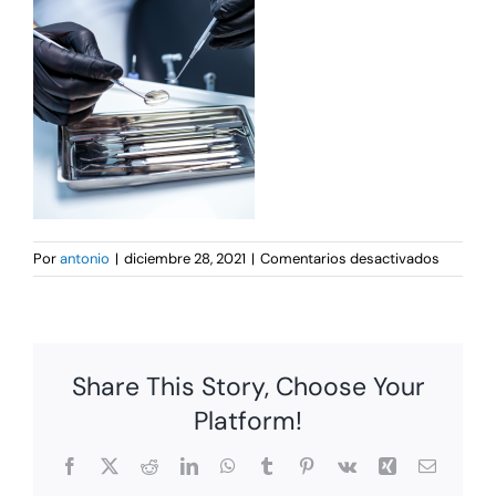
en
Por
antonio
|
diciembre 28, 2021
|
Comentarios desactivados
dentista
manteni
Share This Story, Choose Your
Platform!
Facebook
X
Reddit
LinkedIn
WhatsApp
Tumblr
Pinterest
Vk
Xing
Correo
electrón