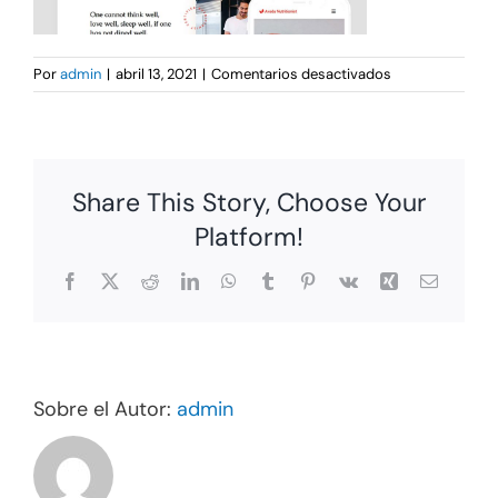
en
Por
admin
|
abril 13, 2021
|
Comentarios desactivados
Portfolio
4
Share This Story, Choose Your
Platform!
Facebook
X
Reddit
LinkedIn
WhatsApp
Tumblr
Pinterest
Vk
Xing
Correo
electrón
Sobre el Autor:
admin