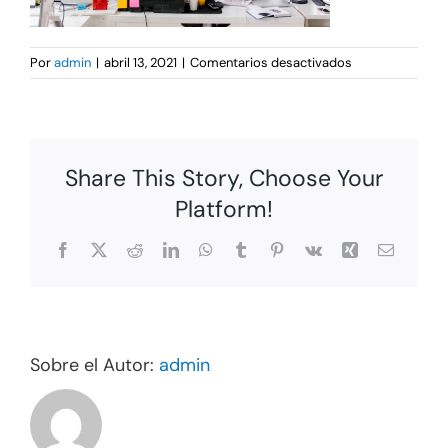
en
Por
admin
|
abril 13, 2021
|
Comentarios desactivados
Team
in
an
office
Share This Story, Choose Your
Platform!
Facebook
X
Reddit
LinkedIn
WhatsApp
Tumblr
Pinterest
Vk
Xing
Correo
electrón
Sobre el Autor:
admin