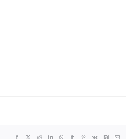
Facebook
X
Reddit
LinkedIn
WhatsApp
Tumblr
Pinterest
Vk
Xing
Correo