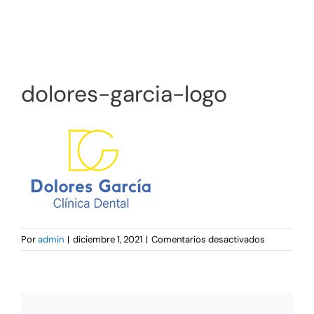
Tratamientos
dolores-garcia-logo
en
Por
admin
|
diciembre 1, 2021
|
Comentarios desactivados
dolores-
garcia-
logo