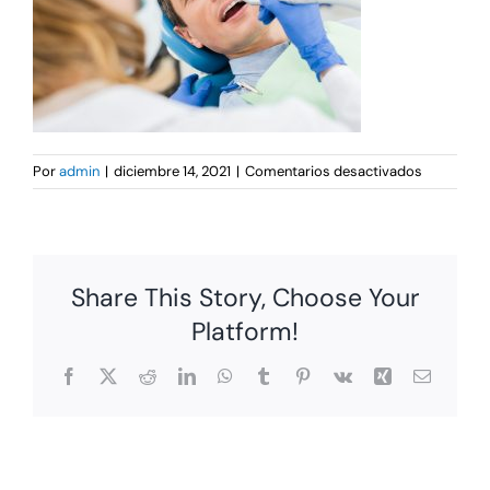
en
Por
admin
|
diciembre 14, 2021
|
Comentarios desactivados
male-
patient-
at-
dental-
procedure
Share This Story, Choose Your
using-
dental-
Platform!
dril-
2021-
Facebook
X
Reddit
LinkedIn
WhatsApp
Tumblr
Pinterest
Vk
Xing
Correo
08-
electrón
29-
19-
38-
30-