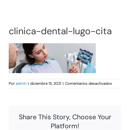
Tratamientos
clinica-dental-lugo-cita
en
Por
admin
|
diciembre 15, 2021
|
Comentarios desactivados
clinica-
dental-
lugo-
cita
Share This Story, Choose Your
Platform!