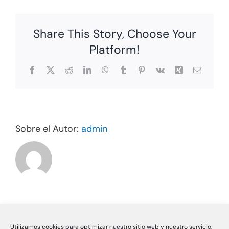
table
Share This Story, Choose Your
Platform!
Facebook
X
Reddit
LinkedIn
WhatsApp
Tumblr
Pinterest
Vk
Xing
Correo
electrón
Sobre el Autor:
admin
Utilizamos cookies para optimizar nuestro sitio web y nuestro servicio.