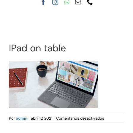
Nuestra clínica
Tratamientos
IPad on table
en
Por
admin
|
abril 12, 2021
|
Comentarios desactivados
IPad
on