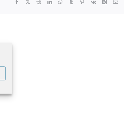
Facebook
X
Reddit
LinkedIn
WhatsApp
Tumblr
Pinterest
Vk
Xing
Correo
electrónic