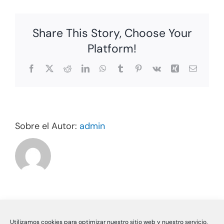
table
Share This Story, Choose Your
Platform!
Facebook
X
Reddit
LinkedIn
WhatsApp
Tumblr
Pinterest
Vk
Xing
Correo
electrón
Sobre el Autor:
admin
Utilizamos cookies para optimizar nuestro sitio web y nuestro servicio.