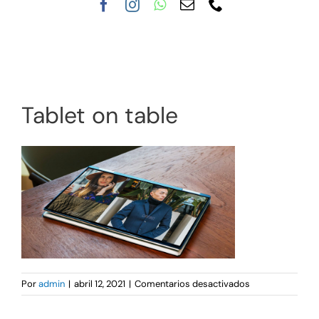
Nuestra clínica
Tratamientos
Tablet on table
en
Por
admin
|
abril 12, 2021
|
Comentarios desactivados
Tablet
on