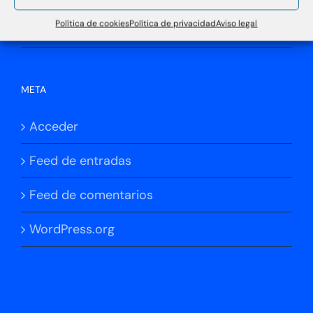
Política de cookies
Política de privacidad
Aviso legal
No hay categorías
META
Acceder
Feed de entradas
Feed de comentarios
WordPress.org